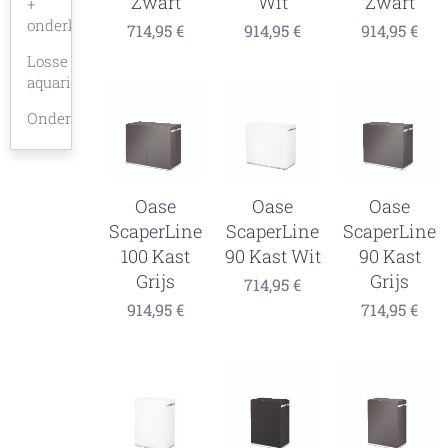
Zwart
Wit
Zwart
+
onderkast
714,95
€
914,95
€
914,95
€
Losse
aquaria
Onderkasten
Oase
Oase
Oase
ScaperLine
ScaperLine
ScaperLine
100 Kast
90 Kast Wit
90 Kast
Grijs
Grijs
714,95
€
914,95
€
714,95
€