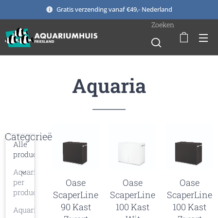
Gratis verzending vanaf €49,- Nederland
Zoeken
Aquaria
Categorieën
Alle
producten
Aquaria
Oase
Oase
Oase
per
productlijn
ScaperLine
ScaperLine
ScaperLine
90 Kast
100 Kast
100 Kast
Aquarium