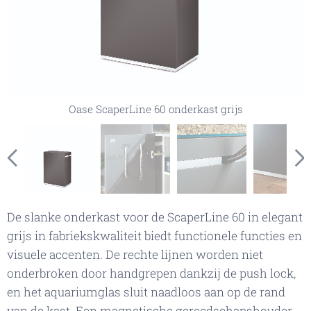
Oase Scaperline grijs uitsparing voor kabels en buizen
Oase Scaperline grijs afwerking onderkant kast
Oase Scaperline 60 grijs opbergruimte voor
aquariumgereedschap
Oase ScaperLine 60 onderkast grijs
De slanke onderkast voor de ScaperLine 60 in elegant
grijs in fabriekskwaliteit biedt functionele functies en
visuele accenten. De rechte lijnen worden niet
onderbroken door handgrepen dankzij de push lock,
en het aquariumglas sluit naadloos aan op de rand
van de kast. Een magnetische gereedschapshouder