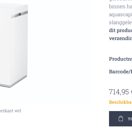
binnen ha
aquascapi
slanggele
dit produc
verzendin
Product
Barcode/
714,95
Beschikba
erkast wit
T