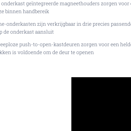
 onderkast geïntegreerde magneethouders zorgen voor e
ze binnen handbereik
e-onderkasten zijn verkrijgbaar in drie precies passend
p de onderkast aansluit
eeploze push-to-open-kastdeuren zorgen voor een helder
kken is voldoende om de deur te openen