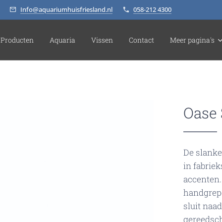
Info@aquariumhuisfriesland.nl
058-212 4300
Producten
Aquaria
Vissen
Contact
Meer pagina's
Oase 
De slanke
in fabriek
accenten.
handgrepe
sluit naa
gereedsc