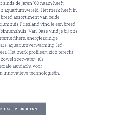
t sinds de jaren '60 naam heeft
en aquariumwereld. Het merk heeft in
r breed assortiment van beide
riumhuis Friesland vind je een breed
binnenshuis. Van Oase vind je bij ons
terne filters, energiezuinige
ars, aquariumverwarming, led-
er. Het merk profileert zich terecht
r zowel zoetwater- als
eciale aandacht voor
en innovatieve technologieën.
JK OASE PRODUCTEN