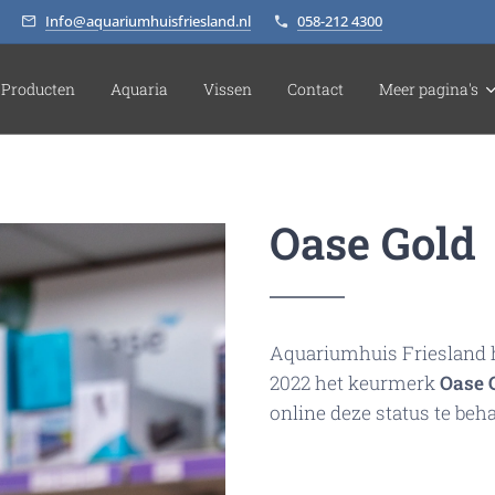
Info@aquariumhuisfriesland.nl
058-212 4300
Producten
Aquaria
Vissen
Contact
Meer pagina's
Oase Gold
Aquariumhuis Friesland h
2022 het keurmerk
Oase 
online deze status te beh