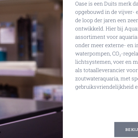
Oase is een Duits merk da
opgebouwd in de vijver- 
de loop der jaren een zee
ontwikkeld. Hier bij Aqua
assortiment voor aquaria 
onder meer externe- en in
waterpompen, CO₂-regela
lichtsystemen, voer en me
als totaalleverancier voo
zoutwateraquaria, met sp
gebruiksvriendelijkheid 
BEKI