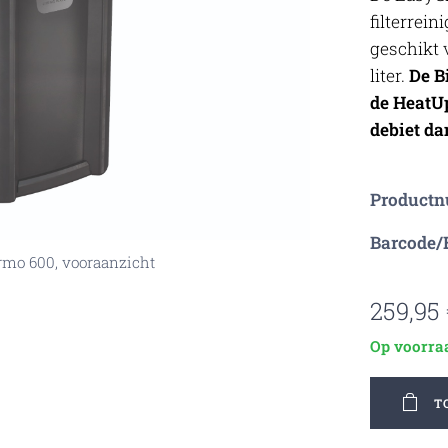
filterrei
geschikt 
liter.
De B
de HeatU
debiet da
 600, verwarmingselement
o 600, filtermaterialen
o 600, filtermaterialen
o 600, filtermaterialen
o 600, filtermaterialen
o 600, filtermaterialen
o 600, filtermaterialen
hermo 600, handvat
Product
Barcode/
rmo 600, vooraanzicht
mo 600, buizensysteem
rmo 600, vooraanzicht
259,95
Op voorra
T