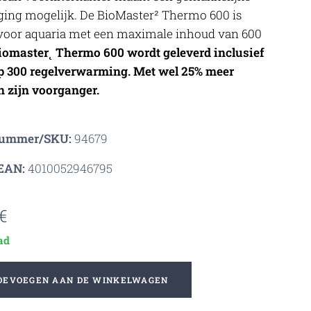
niging mogelijk. De BioMaster² Thermo 600 is
voor aquaria met een maximale inhoud van 600
iomaste
r
˛
Thermo 600 wordt geleverd inclusief
p 300 regelverwarming.
Met wel
25% meer
n zijn voorganger.
nummer/SKU:
94679
EAN:
4010052946795
€
ad
OEVOEGEN AAN DE WINKELWAGEN