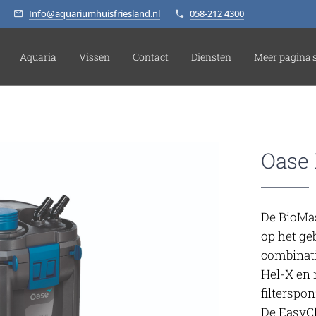
Info@aquariumhuisfriesland.nl
058-212 4300
Aquaria
Vissen
Contact
Diensten
Meer pagina'
Oase
De BioMas
op het geb
combinatie
Hel-X en 
filterspo
De EasyCl