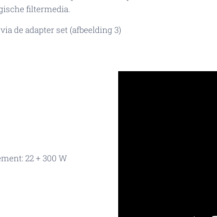
ische filtermedia.
a de adapter set (afbeelding 3)
m
ment: 22 + 300 W