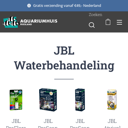
Gratis verzending vanaf €49,- Nederland
Zoeken
JBL
Waterbehandeling
JBL
JBL
JBL
JBL
ProFlora
ProScan
ProScan
Atvivol