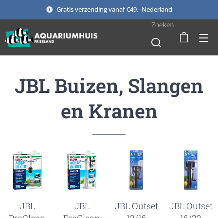
Gratis verzending vanaf €49,- Nederland
Zoeken
JBL Buizen, Slangen
en Kranen
JBL
JBL
JBL Outset
JBL Outset
ProClean
ProClean
12/16
16/22