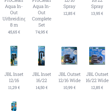
Aqua In-
Aqua In-
Spray
Spray
Out
Out
12,85
€
13,95
€
Uitbreidingsset
Complete
8 m
Set
45,65
€
74,95
€
JBL Inset
JBL Inset
JBL Outset
JBL Outset
12/16
16/22
12/16 Wide
16/22 Wide
11,29
€
14,50
€
10,99
€
12,85
€