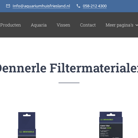
Info@aquariumhuisfriesland.nl
058-212 4300
Producten
Aquaria
Vissen
Contact
Meer pagina's
ennerle Filtermaterial