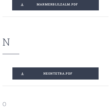
MARMERBIJLZALM.PDF
N
NEONTETRA.PDF
O