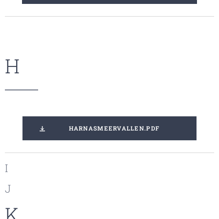
H
HARNASMEERVALLEN.PDF
I
J
K