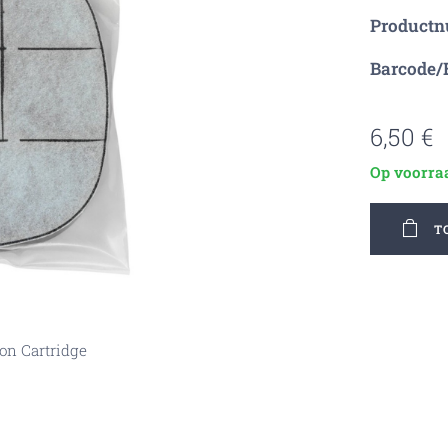
Product
Barcode/
6,50
€
Op voorra
T
on Cartridge