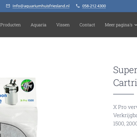
Info@aquariumhuisfriesland.nl
058-212 4300
Producten
Aquaria
Vissen
Contact
Meer pagina's
Super
Cartr
X Pro ver
Verkrijgb
1500, 2000