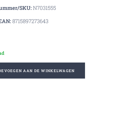
nummer/SKU:
N7031555
EAN:
8715897273643
ad
OEVOEGEN AAN DE WINKELWAGEN