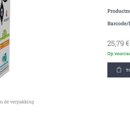
Product
Barcode/
25,79
€
Op voorra
T
in de verpakking