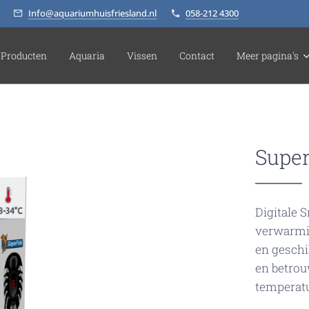
Info@aquariumhuisfriesland.nl
058-212 4300
Producten
Aquaria
Vissen
Contact
Meer pagina's
Super
Digitale 
verwarmi
en geschik
en betrou
temperat