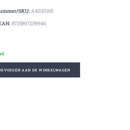
nummer/SKU:
A4030165
EAN:
8715897239946
ad
OEVOEGEN AAN DE WINKELWAGEN