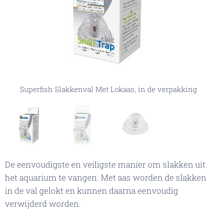
Superfish Slakkenval Met Lokaas, in de verpakking
Superfish Slakkenval Met Lokaas, in de verpakking
Superfish Slakkenval Met Lokaas
De eenvoudigste en veiligste manier om slakken uit
het aquarium te vangen. Met aas worden de slakken
in de val gelokt en kunnen daarna eenvoudig
verwijderd worden.