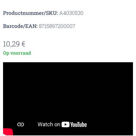
Productnummer/SKU:
A4030530
Barcode/EAN:
8715897200007
10,29
€
Op voorraad