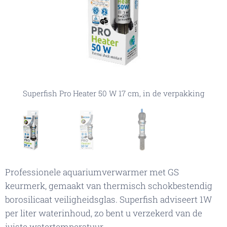
Superfish Pro Heater 50 W 17 cm, in de verpakking
Superfish Pro Heater 50 W 17 cm, in de verpakking
Professionele aquariumverwarmer met GS
keurmerk, gemaakt van thermisch schokbestendig
borosilicaat veiligheidsglas. Superfish adviseert 1W
per liter waterinhoud, zo bent u verzekerd van de
juiste watertemperatuur.