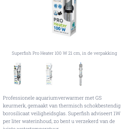
Superfish Pro Heater 100 W 21 cm, in de verpakking
Superfish Pro Heater 100 W 21 cm, in de verpakking
Superfish Pro Heater 100 W 21 cm
Professionele aquariumverwarmer met GS
keurmerk, gemaakt van thermisch schokbestendig
borosilicaat veiligheidsglas. Superfish adviseert 1W
per liter waterinhoud, zo bent u verzekerd van de
juiste watertemperatuur.