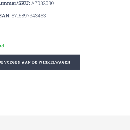
nummer/SKU:
A7032030
EAN:
8715897343483
ad
OEVOEGEN AAN DE WINKELWAGEN