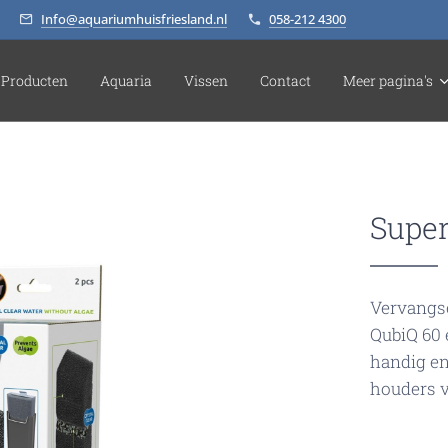
Info@aquariumhuisfriesland.nl
058-212 4300
Producten
Aquaria
Vissen
Contact
Meer pagina's
Super
Vervangse
QubiQ 60 
handig en
houders 