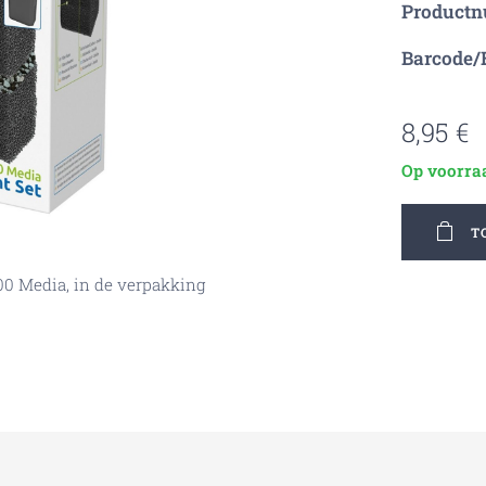
Product
Barcode/
8,95
€
Op voorra
T
100 Media, in de verpakking
r Filter 100 Media