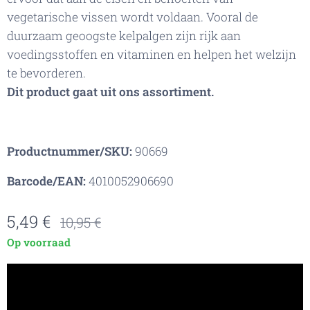
vegetarische vissen wordt voldaan. Vooral de
duurzaam geoogste kelpalgen zijn rijk aan
voedingsstoffen en vitaminen en helpen het welzijn
te bevorderen.
Dit product gaat uit ons assortiment.
Productnummer/SKU:
90669
Barcode/EAN:
4010052906690
5,49
€
10,95
€
Op voorraad