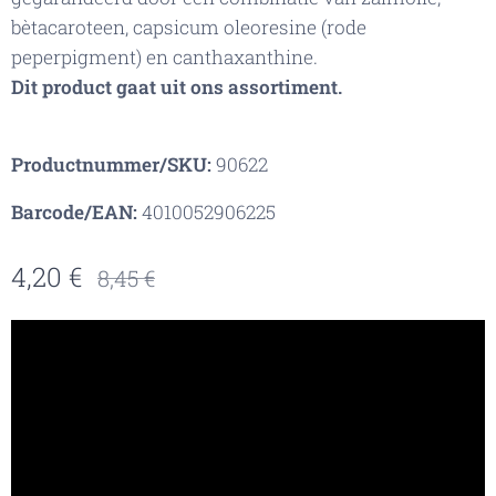
bètacaroteen, capsicum oleoresine (rode
peperpigment) en canthaxanthine.
Dit product gaat uit ons assortiment.
Productnummer/SKU:
90622
Barcode/EAN:
4010052906225
4,20
€
8,45
€