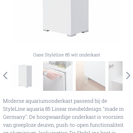
Oase Styleline wit, pootjes met aluminium look
Oase Styleline wit opbergruimte
Oase Styleline 85 wit onderkast
Oase Styleline wit, handgreeploze deuren met druksysteem
Moderne aquariumonderkast passend bij de
StyleLine aquaria 85 Linear meubeldesign "made in
Germany": De hoogwaardige onderkast is voorzien
van greeploze deuren, push-to-open functionaliteit
en aluminium-look voetjes: De StyleLine kast is