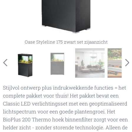
Oase Styleline zwart, pootjes met aluminium look
Oase Styleline zwart opbergruimte
Oase Styleline set, bijgeleverde techniek, verlichting en
Oase Styleline 175 zwart set in een voorbeeldkamer
hoekfilter
Oase Styleline 175 zwart set vooraanzicht
Oase Styleline 175 zwart set zijaanzicht
Oase Bioplus hoekfilter in een zwart Styleline aquarium
Oase Styleline zwart, bijgeleverde aquariumverlichting
Oase Styleline zwart, handgreeploze deuren met
druksysteem
Stijlvol ontwerp plus indrukwekkende functies = het
complete pakket voor thuis! Het pakket bevat een
Classic LED verlichtingsset met een geoptimaliseerd
lichtspectrum voor een goede plantengroei. Het
BioPlus 200 Thermo hoek binnenfilter zorgt voor een
helder zicht - zonder storende technologie. Alleen de