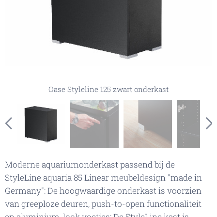
Oase Styleline zwart, pootjes met aluminium look
Oase Styleline zwart opbergruimte
Oase Styleline 125 zwart onderkast
Oase Styleline zwart, handgreeploze deuren met
druksysteem
Moderne aquariumonderkast passend bij de
StyleLine aquaria 85 Linear meubeldesign "made in
Germany": De hoogwaardige onderkast is voorzien
van greeploze deuren, push-to-open functionaliteit
en aluminium-look voetjes: De StyleLine kast is