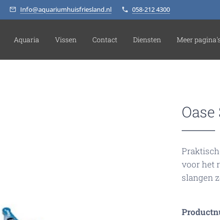
Info@aquariumhuisfriesland.nl
058-212 4300
Aquaria
Vissen
Contact
Diensten
Meer pagina'
Oase 
Praktisch
voor het 
slangen z
Product