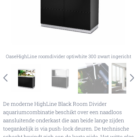
Oase HighLine roomdivider ow. 300 zwart in een
Oase HighLine roomdivider ow. 300 zwart, ruimte voor
voorbeeldkamer
techniek
OaseHighLine roomdivider optiwhite 300 zwart ingericht
OaseHighLine roomdivider optiwhite 300 zwart
De moderne HighLine Black Room Divider
aquariumcombinatie beschikt over een naadloos
aansluitende onderkast die aan beide lange zijden
toegankelijk is via push-lock deuren. De technische
schacht bevindt zich aan de korte zijde. Het witte glas