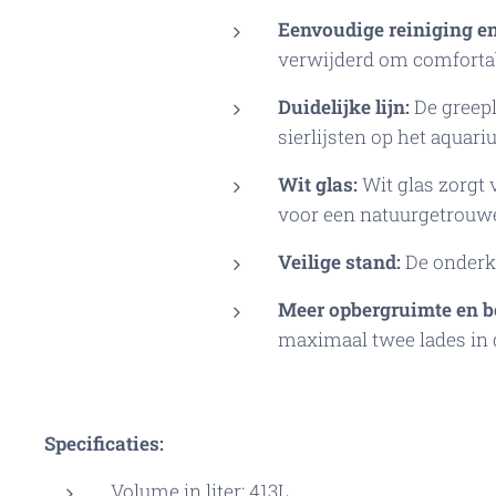
Eenvoudige reiniging e
verwijderd om comforta
Duidelijke lijn:
De greepl
sierlijsten op het aquar
Wit glas:
Wit glas zorgt
voor een natuurgetrouw
Veilige stand:
De onderkas
Meer opbergruimte en be
maximaal twee lades in 
Specificaties:
Volume in liter: 413L