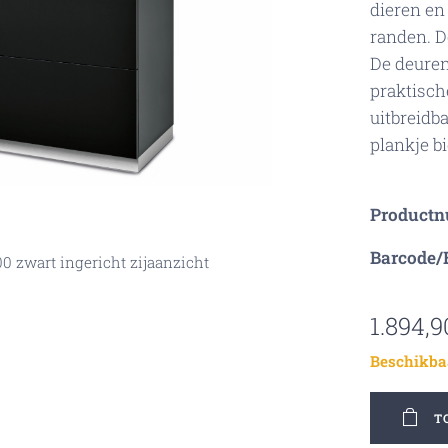
dieren en
randen. D
De deuren
praktische
uitbreidb
plankje bi
0 zwart in een voorbeeldkamer
ite 400 zwart ingericht
Product
Barcode/
 zwart ingericht vooraanzicht
0 zwart ingericht zijaanzicht
e 400 zwart vooraanzicht
te 400 zwart zijaanzicht
1.894,9
Beschikba
T