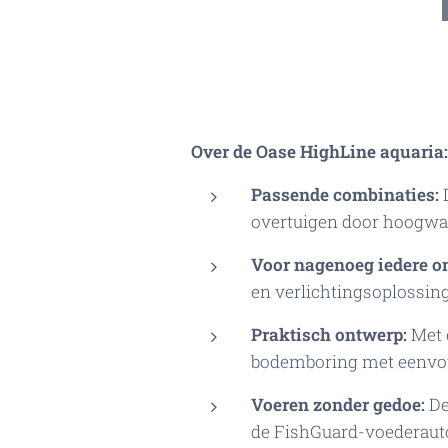
Over de Oase
HighLine
aquaria:
Passende combinaties:
D
overtuigen door hoogwa
Voor nagenoeg iedere o
en verlichtingsoplossin
Praktisch ontwerp:
Met e
bodemboring met eenvoud
Voeren zonder gedoe:
De
de FishGuard-voederaut