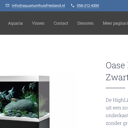
Info@aquariumhuisfriesland.nl
058-212 4300
Aquaria
Vissen
Contact
Diensten
Meer pagina'
Oase 
Zwar
De HighL
uit een z
onderkast
zonder gr