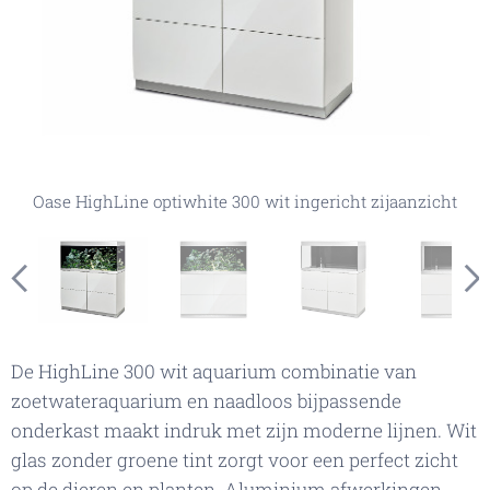
Oase HighLine optiwhite 300 wit ingericht vooraanzicht
Oase HighLine optiwhite 300 wit ingericht zijaanzicht
Oase HighLine optiwhite 300 wit vooraanzicht
Oase HighLine optiwhite 300 wit zijaanzicht
De HighLine 300 wit aquarium combinatie van
zoetwateraquarium en naadloos bijpassende
onderkast maakt indruk met zijn moderne lijnen. Wit
glas zonder groene tint zorgt voor een perfect zicht
op de dieren en planten. Aluminium afwerkingen