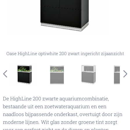
HighLine optiwhite 200 zwart in een voorbeeldkamer
Oase biomaster (Niet inbegrepen) gesplaatst in Oase
Oase HighLine optiwhite 200 zwart handgreeploze
HighLine optiwhite 200 zwart
druksluiting
Oase HighLine optiwhite 200 zwart ingericht vooraanzicht
Oase HighLine optiwhite 200 zwart ingericht zijaanzicht
Oase HighLine optiwhite 200 zwart vooraanzicht
Oase HighLine optiwhite 200 zwart zijaanzicht
De HighLine 200 zwarte aquariumcombinatie,
bestaande uit een zoetwateraquarium en een
naadloos bijpassende onderkast, overtuigt door zijn
moderne lijnen. Wit glas zonder groene tint zorgt
voor een perfect zicht op de dieren en planten.