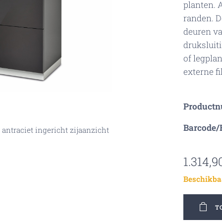
planten. 
randen. D
deuren va
druksluit
of legpla
externe fil
Product
Barcode/
ntraciet ingericht vooraanzicht
antraciet ingericht zijaanzicht
200 antraciet vooraanzicht
 200 antraciet zijaanzicht
1.314,9
Beschikba
T