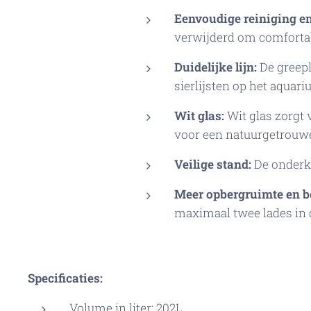
Eenvoudige reiniging e
verwijderd om comforta
Duidelijke lijn:
De greepl
sierlijsten op het aquar
Wit glas:
Wit glas zorgt
voor een natuurgetrouw
Veilige stand:
De onderkas
Meer opbergruimte en be
maximaal twee lades in 
Specificaties:
Volume in liter: 202L