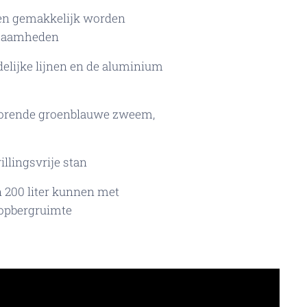
en gemakkelijk worden
kzaamheden
lijke lijnen en de aluminium
storende groenblauwe zweem,
illingsvrije stan
 200 liter kunnen met
 opbergruimte