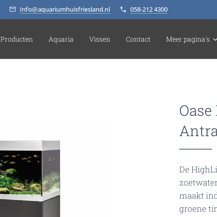
Info@aquariumhuisfriesland.nl
058-212 4300
Producten
Aquaria
Vissen
Contact
Meer pagina's
Oase 
Antra
De HighLi
zoetwate
maakt ind
groene ti