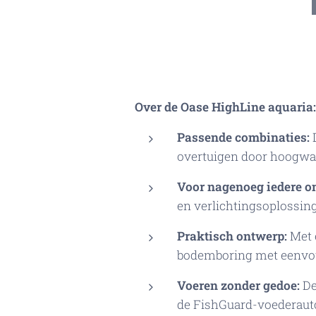
Over de Oase
HighLine
aquaria:
Passende combinaties:
D
overtuigen door hoogwa
Voor nagenoeg iedere o
en verlichtingsoplossin
Praktisch ontwerp:
Met e
bodemboring met eenvoud
Voeren zonder gedoe:
De
de FishGuard-voederaut