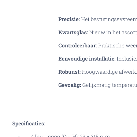
Precisie:
Het besturingssysteem
Kwartsglas:
Nieuw in het assor
Controleerbaar:
Praktische weer
Eenvoudige installatie:
Inclusie
Robuust:
Hoogwaardige afwerki
Gevoelig:
Gelijkmatig temperatu
Specificaties:
Afmetingen (Ø x H): 23 x 315 mm