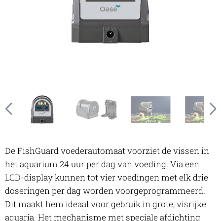
Oase FishGuard voederautomaat, bevestigd op het aquarium
Oase FishGuard voederautomaat, bevestigd op het aquarium
Oase FishGuard voederautomaat, bevestigd op het aquarium
Oase FishGuard voederautomaat, met steun
De FishGuard voederautomaat voorziet de vissen in
het aquarium 24 uur per dag van voeding. Via een
LCD-display kunnen tot vier voedingen met elk drie
doseringen per dag worden voorgeprogrammeerd.
Dit maakt hem ideaal voor gebruik in grote, visrijke
aquaria. Het mechanisme met speciale afdichting