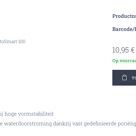
Product
Barcode/
ltoSmart 100
10,95
€
Op voorra
T
j hoge vormstabiliteit
e waterdoorstroming dankzij vast gedefinieerde poriëng