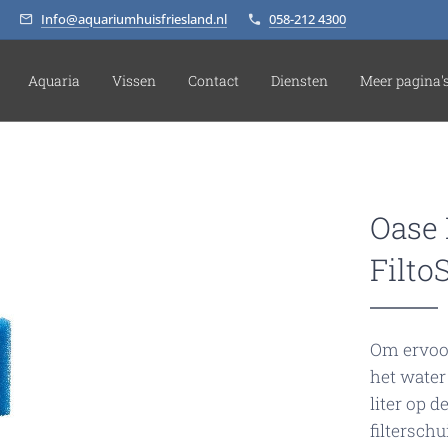
Info@aquariumhuisfriesland.nl
058-212 4300
Aquaria
Vissen
Contact
Diensten
Meer pagina'
Oase 
Filto
Om ervoor
het water
liter op d
filtersch