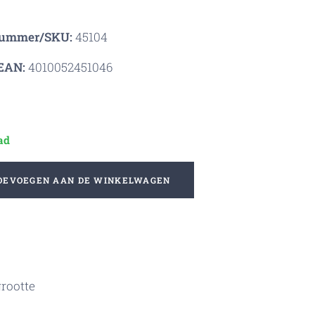
nummer/SKU:
45104
EAN:
4010052451046
ad
OEVOEGEN AAN DE WINKELWAGEN
rootte