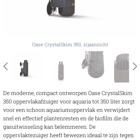
Oase CrystalSkim 350, geïnstalleerd in het aquarium
Oase CrystalSkim 350, geïnstalleerd in het aquarium
Oase CrystalSkim 350, close-up zijkant
Oase CrystalSkim 350, bovenaanzicht
Oase CrystalSkim 350, bovenaanzicht
Oase CrystalSkim 350, onderaanzicht
Oase CrystalSkim 350, vooraanzicht
Oase CrystalSkim 350, zijaanzicht
De moderne, compact ontworpen Oase CrystalSkim
350 oppervlakafzuiger voor aquaria tot 350 liter zorgt
voor een schoon aquariumoppervlak en verwijdert
snel en effectief plantenresten en de biofilm die de
gasuitwisseling kan belemmeren. De
oppervlaktezuiger heeft bewezen ideaal te zijn tegen