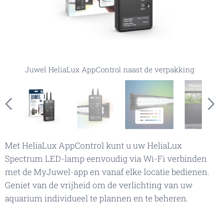
Juwel HeliaLux AppControl, instelbare kleurvariaties
Juwel HeliaLux AppControl, belichtingsinstellingen
Juwel HeliaLux AppControl naast de verpakking
Juwel HeliaLux AppControl, app-mogelijkheden
Juwel HeliaLux AppControl belichting
Juwel HeliaLux AppControl
Juwel HeliaLux AppControl
opslaan voor een specifiek biotoop
Met HeliaLux AppControl kunt u uw HeliaLux
Spectrum LED-lamp eenvoudig via Wi-Fi verbinden
met de MyJuwel-app en vanaf elke locatie bedienen.
Geniet van de vrijheid om de verlichting van uw
aquarium individueel te plannen en te beheren.