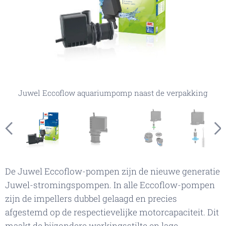
Juwel Eccoflow aquariumpomp installatiemogelijkheden
Juwel Eccoflow aquariumpomp naast de verpakking
Juwel Eccoflow aquariumpomp onderdelen
Juwel Eccoflow impeller installatie
Juwel Eccoflow aquariumpomp
De Juwel Eccoflow-pompen zijn de nieuwe generatie
Juwel-stromingspompen. In alle Eccoflow-pompen
zijn de impellers dubbel gelaagd en precies
afgestemd op de respectievelijke motorcapaciteit. Dit
maakt de bijzondere werkingsstilte en lage