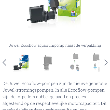
Juwel Eccoflow aquariumpomp installatiemogelijkheden
Juwel Eccoflow aquariumpomp naast de verpakking
Juwel Eccoflow aquariumpomp onderdelen
Juwel Eccoflow impeller installatie
Juwel Eccoflow aquariumpomp
De Juwel Eccoflow-pompen zijn de nieuwe generatie
Juwel-stromingspompen. In alle Eccoflow-pompen
zijn de impellers dubbel gelaagd en precies
afgestemd op de respectievelijke motorcapaciteit. Dit
maakt de bijzondere werkingsstilte en lage