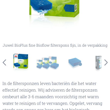
Juwel BioPlus fine Bioflow filterspons fijn, in de verpakking
Juwel BioPlus fine filterspons in het Bioflow filter
Juwel BioPlus fine Bioflow filterspons fijn(alleen
Juwel BioPlus fine Bioflow, filterspons fijn
geselecteerde maat wordt geleverd)
In de filtersponzen leven bacteriën die het water
effectief reinigen. Wij adviseren de filtersponzen
ombeurt alle 3-6 maanden voorzichtig met warm
water te reinigen of te vervangen. Opgelet, vervang
steeds een spons per keer om het biologisch