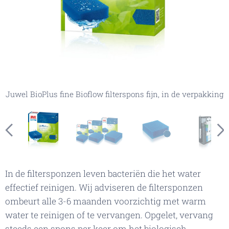
Juwel BioPlus fine Bioflow filterspons fijn, in de verpakking
Juwel BioPlus fine filterspons in het Bioflow filter
Juwel BioPlus fine Bioflow filterspons fijn(alleen
Juwel BioPlus fine Bioflow, filterspons fijn
geselecteerde maat wordt geleverd)
In de filtersponzen leven bacteriën die het water
effectief reinigen. Wij adviseren de filtersponzen
ombeurt alle 3-6 maanden voorzichtig met warm
water te reinigen of te vervangen. Opgelet, vervang
steeds een spons per keer om het biologisch