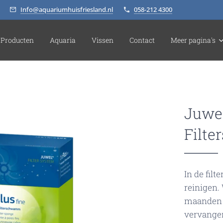
Info@aquariumhuisfriesland.nl
058-212 4300
Producten
Aquaria
Vissen
Contact
Meer pagina's
Juwel
Filte
In de filt
reinigen.
maanden v
vervangen