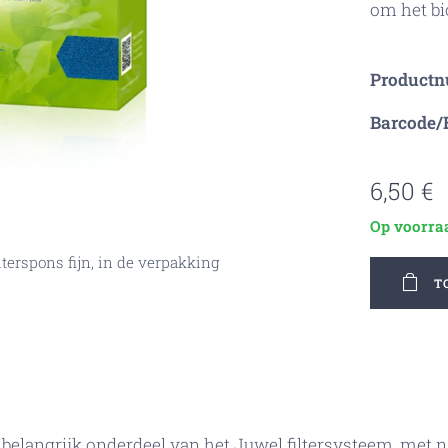
om het bi
Product
Barcode/
6,50
€
Op voorra
jn(alleen geselecteerde maat wordt geleverd)
lterspons fijn, in de verpakking
spons in het Bioflow filter
oflow, filterspons fijn
T
n belangrijk onderdeel van het Juwel filtersysteem, met