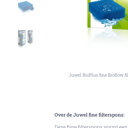
Juwel BioPlus fine Bioflow filterspons fi
Juwel BioPlus fine Bioflow fi
Juwel BioPlus fine filter
Juwel BioPlus fine Bi
Over de Juwel fine filterspons:
Deze fijne filterspons vormt ee