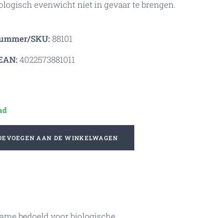
ologisch evenwicht niet in gevaar te brengen.
nummer/SKU:
88101
EAN:
4022573881011
ad
OEVOEGEN AAN DE WINKELWAGEN
 name bedoeld voor biologische