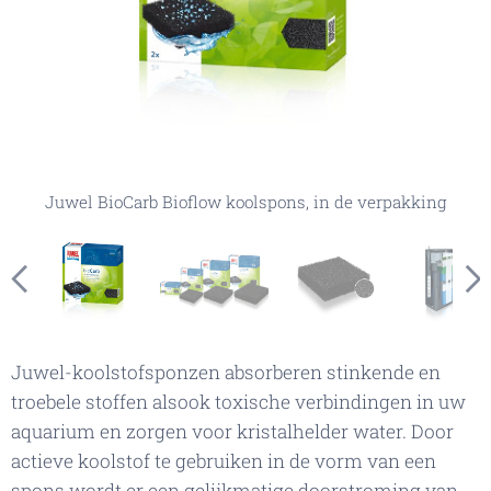
Juwel BioCarb Bioflow koolspons (alleen geselecteerde
Juwel BioCarb Bioflow koolspons, in de verpakking
Juwel BioCarb koolspons in het Bioflow filter
Juwel BioCarb Bioflow, koolspons
maat wordt geleverd)
Juwel-koolstofsponzen absorberen stinkende en
troebele stoffen alsook toxische verbindingen in uw
aquarium en zorgen voor kristalhelder water. Door
actieve koolstof te gebruiken in de vorm van een
spons wordt er een gelijkmatige doorstroming van