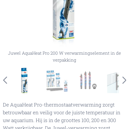
Juwel AquaHeat Pro 200 W verwarmingselement in de
Juwel AquaHeat Pro, verschillende maten (alleen de
Juwel AquaHeat Pro, verschillende maten (alleen de
Juwel AquaHeat Pro in een aquarium
Juwel AquaHeat Pro in een aquarium
geselecteerde maat wordt geleverd)
geselecteerde maat wordt geleverd)
verpakking
De AquaHeat Pro-thermostaatverwarming zorgt
betrouwbaar en veilig voor de juiste temperatuur in
uw aquarium. Hij is in de groottes 100, 200 en 300
Watt verkrijgbaar. De Juwel-verwarming zorgt