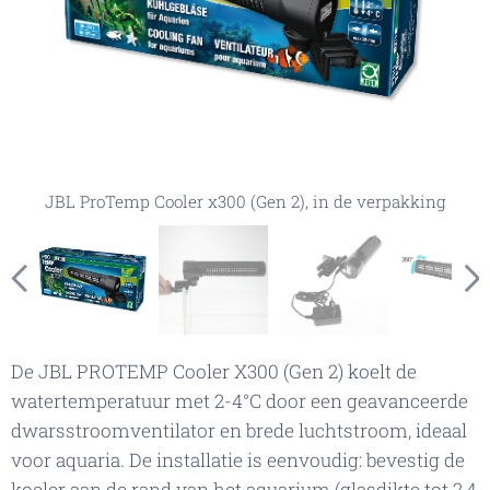
JBL ProTemp Cooler x300 (Gen 2), in de verpakking
JBL ProTemp Cooler x300 (Gen 2), rotatiemogelijkheden
JBL ProTemp Cooler x300 (Gen 2), bevestigingsbeugel
JBL ProTemp Cooler x300 (Gen 2), bevestigd aan het
JBL ProTemp Cooler x300 (Gen 2)
JBL ProTemp Cooler x300 (Gen 2)
JBL ProTemp Cooler x300 (Gen 2)
aquarium
De JBL PROTEMP Cooler X300 (Gen 2) koelt de
watertemperatuur met 2-4°C door een geavanceerde
dwarsstroomventilator en brede luchtstroom, ideaal
voor aquaria. De installatie is eenvoudig: bevestig de
koeler aan de rand van het aquarium (glasdikte tot 2,4