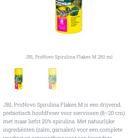
JBL ProNovo Spirulina Flakes M 250 ml
JBL ProNovo Spirulina Flakes M 250 ml
JBL ProNovo Spirulina Flakes M is een drijvend,
prebiotisch hoofdfvoer voor siervissen (8–20 cm)
met maar liefst 20% spirulina. Met natuurlijke
ingrediënten (zalm, garnalen) voor een complete
voeding en astaxanthine voor een levendige