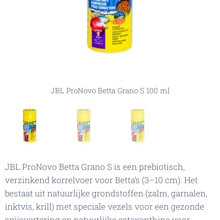
JBL ProNovo Betta Grano S 100 ml
JBL ProNovo Betta Grano S 100 ml
JBL ProNovo Betta Grano S 100 ml
JBL ProNovo Betta Grano S is een prebiotisch,
verzinkend korrelvoer voor Betta’s (3–10 cm). Het
bestaat uit natuurlijke grondstoffen (zalm, garnalen,
inktvis, krill) met speciale vezels voor een gezonde
spijsvertering en natuurlijke astaxanthine voor