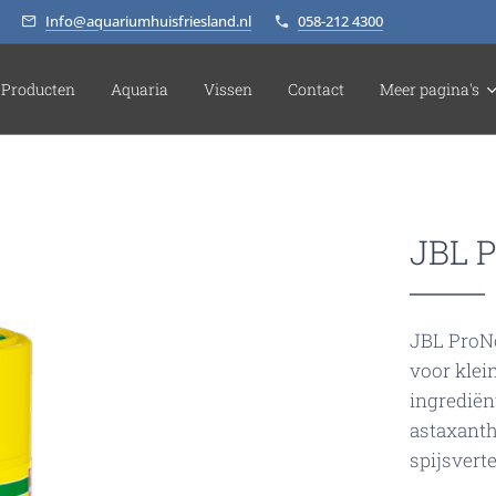
Info@aquariumhuisfriesland.nl
058-212 4300
Producten
Aquaria
Vissen
Contact
Meer pagina's
JBL P
JBL ProNo
voor klei
ingrediën
astaxanth
spijsvert