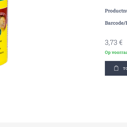
Product
Barcode/
3,73
€
Op voorra
T