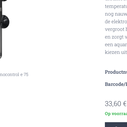
temperat
nog nauw
de elektr
vergroot 
en zorgt 
een aquar
kiezen ui
Product
 75 naast de verpakking
 e 75 in de verpakking
ocontrol e 75
Barcode/
33,60
€
Op voorra