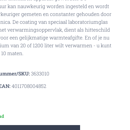
uur kan nauwkeurig worden ingesteld en wordt
keuriger gemeten en constanter gehouden door
onica. De coating van speciaal laboratoriumglas
het verwarmingsoppervlak, dient als hitteschild
voor een gelijkmatige warmteafgifte. En of je nu
ium van 20 of 1200 liter wilt verwarmen - u kunt
t 10 maten.
nummer/SKU:
3633010
EAN:
4011708004852
ad