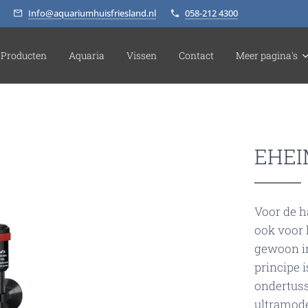
Info@aquariumhuisfriesland.nl
058-212 4300
Producten
Aquaria
Vissen
Contact
Meer pagina's
EHEI
Voor de h
ook voor
gewoon i
principe i
ondertus
ultramod