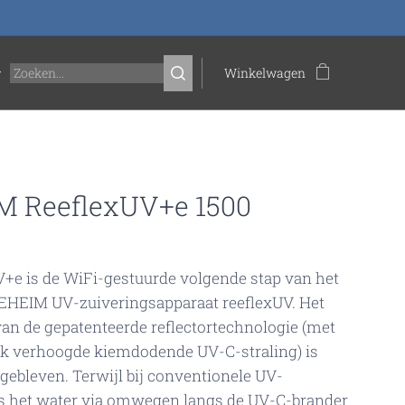
Winkelwagen
M ReeflexUV+e 1500
+e is de WiFi-gestuurde volgende stap van het
EHEIM UV-zuiveringsapparaat reeflexUV. Het
van de gepatenteerde reflectortechnologie (met
jk verhoogde kiemdodende UV-C-straling) is
 gebleven. Terwijl bij conventionele UV-
s het water via omwegen langs de UV-C-brander