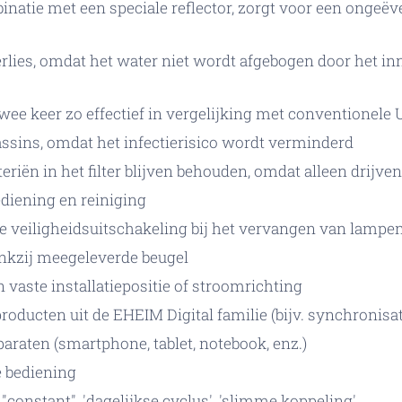
inatie met een speciale reflector, zorgt voor een ongeëv
lies, omdat het water niet wordt afgebogen door het in
twee keer zo effectief in vergelijking met conventionel
ssins, omdat het infectierisico wordt verminderd
eriën in het filter blijven behouden, omdat alleen dri
diening en reiniging
veiligheidsuitschakeling bij het vervangen van lampe
kzij meegeleverde beugel
en vaste installatiepositie of stroomrichting
oducten uit de EHEIM Digital familie (bijv. synchronisa
raten (smartphone, tablet, notebook, enz.)
e bediening
"constant", 'dagelijkse cyclus', 'slimme koppeling'.