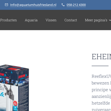
Info@aquariumhuisfriesland.nl
058-212 4300
Producten
Aquaria
Vissen
Contact
Meer pagina's
EHEI
ReeflexUV
bewezen 
principe 
aanzienli
hetzelfde
zuiveraar