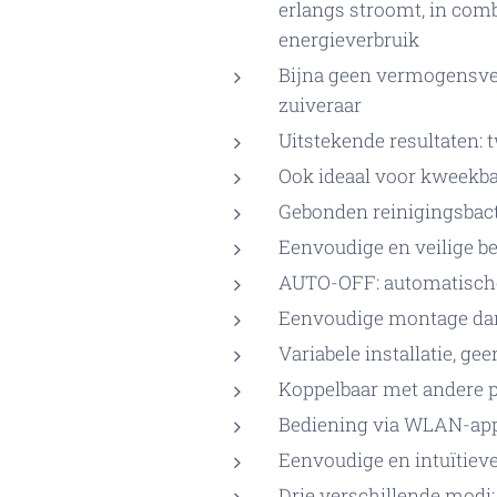
erlangs stroomt, in comb
energieverbruik
Bijna geen vermogensver
zuiveraar
Uitstekende resultaten: 
Ook ideaal voor kweekba
Gebonden reinigingsbact
Eenvoudige en veilige be
AUTO-OFF: automatische 
Eenvoudige montage dan
Variabele installatie, ge
Koppelbaar met andere pr
Bediening via WLAN-appa
Eenvoudige en intuïtiev
Drie verschillende modi: 