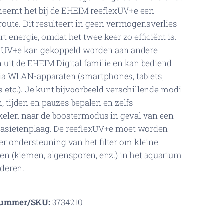
neemt het bij de EHEIM reeflexUV+e een
 route. Dit resulteert in geen vermogensverlies
t energie, omdat het twee keer zo efficiënt is.
exUV+e kan gekoppeld worden aan andere
 uit de EHEIM Digital familie en kan bediend
ia WLAN-apparaten (smartphones, tablets,
 etc.). Je kunt bijvoorbeeld verschillende modi
n, tijden en pauzes bepalen en zelfs
elen naar de boostermodus in geval van een
rasietenplaag. De reeflexUV+e moet worden
ter ondersteuning van het filter om kleine
n (kiemen, algensporen, enz.) in het aquarium
nderen.
nummer/SKU:
3734210