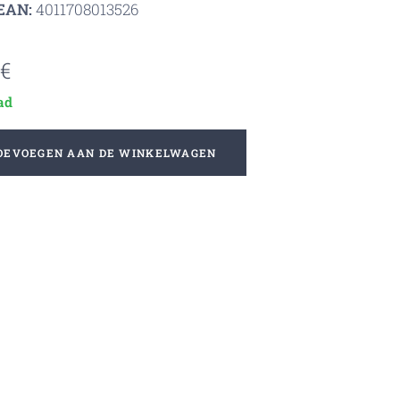
EAN:
4011708013526
€
ad
OEVOEGEN AAN DE WINKELWAGEN