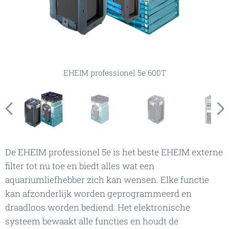
EHEIM professionel 5e 600T in de verpakking
EHEIM professionel 5e 600T exploded view
EHEIM professionel 5e 600T doorsnede
EHEIM professionel 5e 600T app
EHEIM professionel 5e 600T
EHEIM professionel 5e 600T
De EHEIM professionel 5e is het beste EHEIM externe
filter tot nu toe en biedt alles wat een
aquariumliefhebber zich kan wensen. Elke functie
kan afzonderlijk worden geprogrammeerd en
draadloos worden bediend. Het elektronische
systeem bewaakt alle functies en houdt de