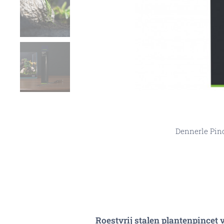
Dennerle Pin
Dennerle Pin
Dennerle Pincet Rech
Dennerle Pin
Roestvrij stalen plantenpincet 