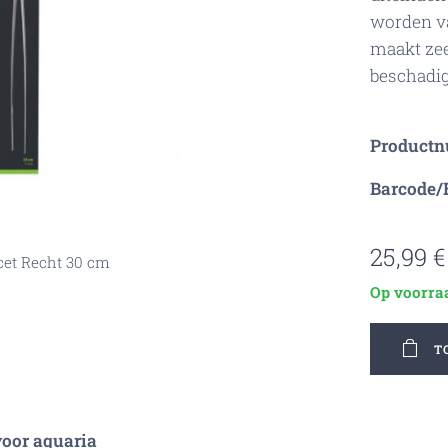
worden v
maakt zee
beschadig
Product
Barcode/
25,99
€
cet Recht 30 cm
cet Recht 30 cm
Op voorra
T
t 30 cm in het aquarium
cet Recht 30 cm
voor aquaria