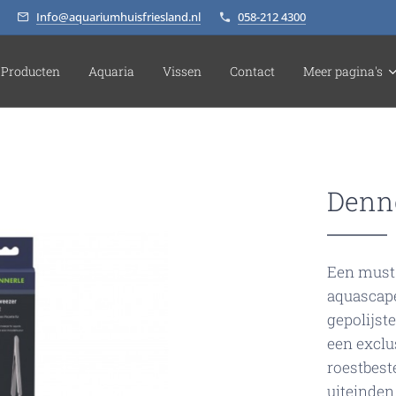
Info@aquariumhuisfriesland.nl
058-212 4300
Producten
Aquaria
Vissen
Contact
Meer pagina's
Denne
Een must 
aquascape
gepolijste
een exclus
roestbest
uiteinden