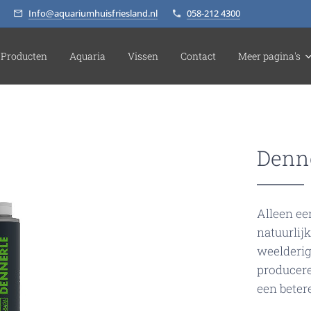
Info@aquariumhuisfriesland.nl
058-212 4300
Producten
Aquaria
Vissen
Contact
Meer pagina's
Denne
Alleen ee
natuurlij
weelderig
producere
een beter