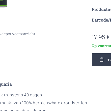
Product
Barcode/
o depot vooraanzicht
17,95
€
Op voorra
T
rbo bio depot grafiek
quaria
elk minstens 40 dagen
emaakt van 100% hernieuwbare grondstoffen
nten en heldere kleuren