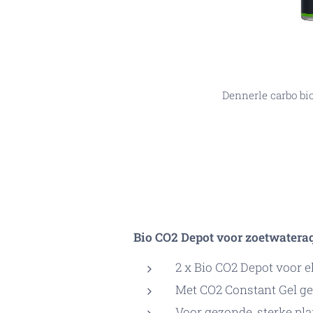
Dennerle carbo bi
Effect Dennerle ca
Bio CO2 Depot voor zoetwatera
2 x Bio CO2 Depot voor 
Met CO2 Constant Gel g
Voor gezonde, sterke pla