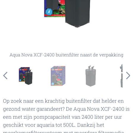
Aqua Nova XCF-2400 buitenfilter naast de verpakking
Aqua Nova XCF-2400 buitenfilter in de verpakking
Aqua Nova XCF-2400 buitenfilter exploded view
Aqua Nova XCF-2400 buitenfilter onderdelen
Aqua Nova XCF-2400 buitenfilter
Op zoek naar een krachtig buitenfilter dat helder en
gezond water garandeert? De Aqua Nova XCF-2400 is
een met zijn pompcapaciteit van 2400 liter per uur
geschikt voor aquaria tot 500L. Dankzij het
meerkamerfiltersysteem met meerdere filtermedia