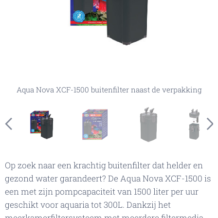
Aqua Nova XCF-1500 buitenfilter naast de verpakking
Aqua Nova XCF-1500 buitenfilter in de verpakking
Aqua Nova XCF-1500 buitenfilter exploded view
Aqua Nova XCF-1500 buitenfilter onderdelen
Aqua Nova XCF-1500 buitenfilter
Op zoek naar een krachtig buitenfilter dat helder en
gezond water garandeert? De Aqua Nova XCF-1500 is
een met zijn pompcapaciteit van 1500 liter per uur
geschikt voor aquaria tot 300L. Dankzij het
meerkamerfiltersysteem met meerdere filtermedia