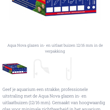
Aqua Nova glazen in- en uitlaat buizen 12/16 mm in de
Aqua Nova glazen buis 2
Aqua Nova glazen buis 1
verpakking
Geef je aquarium een strakke, professionele
uitstraling met de Aqua Nova glazen in- en
uitlaatbuizen (12/16 mm). Gemaakt van hoogwaardig
glas voor minimale zichtbaarheid in het aquarium,